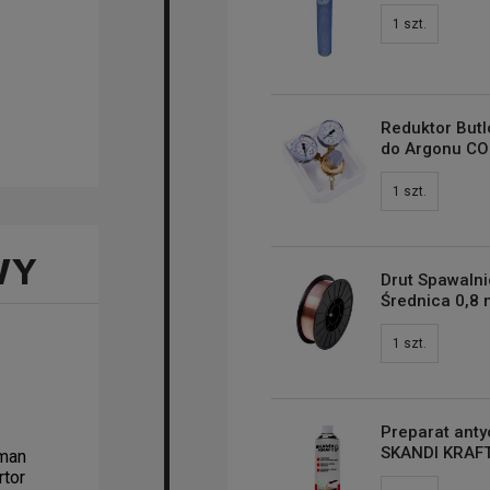
1
szt.
Reduktor But
do Argonu CO
1
szt.
WY
Drut Spawalni
Średnica 0,8 
1
szt.
Preparat ant
SKANDI KRAFT
man
tor