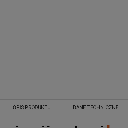
Spawarka Migomat Sherman Digimig 200 MTM - Inwertor MIG MAG
OPIS PRODUKTU
DANE TECHNICZNE