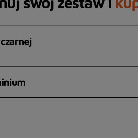
uj swój zestaw i
kup
 czarnej
minium