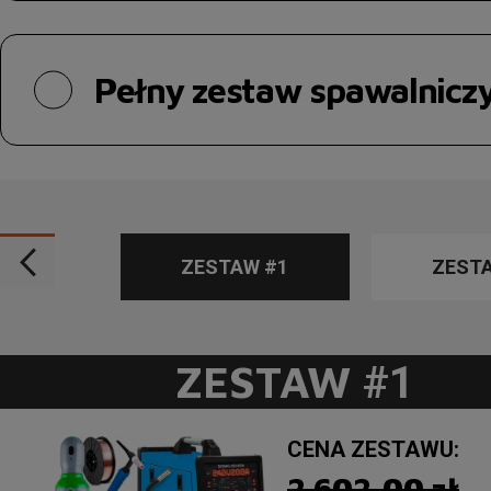
Pełny zestaw spawalnicz
ZESTAW #1
ZEST
ZESTAW
#1
CENA ZESTAWU:
2 602,00 zł