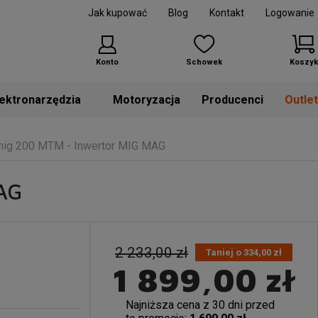
Jak kupować
Blog
Kontakt
Logowanie
Konto
Schowek
Koszyk
Motoryzacja
Producenci
Outle
mig 200 MTM - Inwertor MIG MAG
AG
2 233,00 zł
Taniej o 334,00 zł
1 899,00 zł
Najniższa cena z 30 dni przed