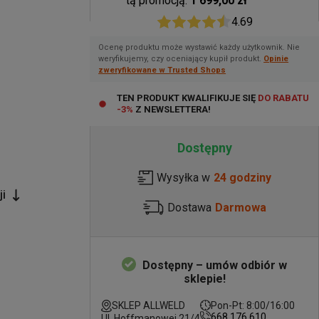
tą promocją:
1 699,00 zł
4.69
Ocenę produktu może wystawić każdy użytkownik. Nie
weryfikujemy, czy oceniający kupił produkt.
Opinie
zweryfikowane w Trusted Shops
TEN PRODUKT KWALIFIKUJE SIĘ
DO RABATU
-3%
Z NEWSLETTERA!
Dostępny
Wysyłka w
24 godziny
ji
Dostawa
Darmowa
Dostępny – umów odbiór w
sklepie!
SKLEP ALLWELD
Pon-Pt: 8:00/16:00
668 176 610
Ul. Hoffmanowej 21/4