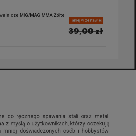
walnicze MIG/MAG MMA Żółte
Taniej w zestawie!
39,00 zł
 do ręcznego spawania stali oraz metali
na z myślą o użytkownikach, którzy oczekują
ach mniej doświadczonych osób i hobbystów.