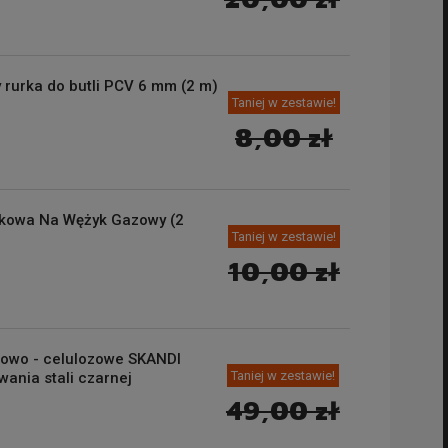
rurka do butli PCV 6 mm (2 m)
Taniej w zestawie!
8,00 zł
kowa Na Wężyk Gazowy (2
Taniej w zestawie!
10,00 zł
ylowo - celulozowe SKANDI
Taniej w zestawie!
ania stali czarnej
49,00 zł