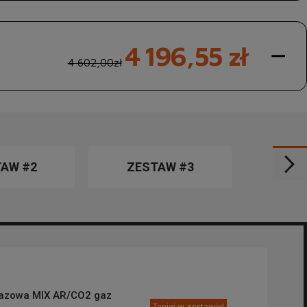
4 196,55 zł
4 602,00zł
AW #2
ZESTAW #3
Gazowa MIX AR/CO2 gaz
Taniej w zestawie!