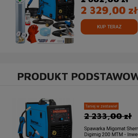
2 329,00 zł
PRODUKT PODSTAWO
Taniej w zestawie!
2 233,00 zł
Spawarka Migomat Sher
Digimig 200 MTM - Inwer