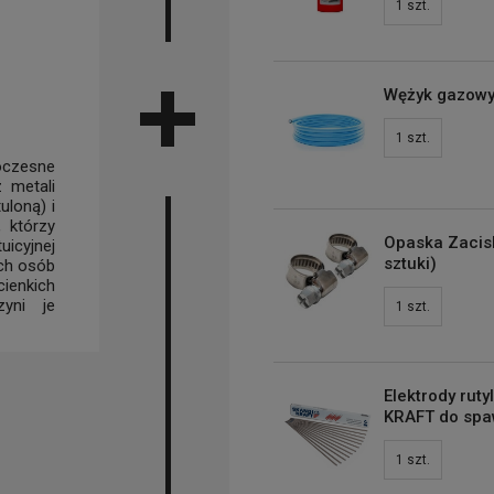
1
szt.
Wężyk gazowy 
1
szt.
oczesne
 metali
uloną) i
 którzy
Opaska Zacis
uicyjnej
sztuki)
ch osób
ienkich
yni je
1
szt.
Elektrody rut
KRAFT do spaw
1
szt.