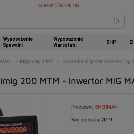
Kontakt
733 848 489
Wyposażenie
Wyposażenie
BHP
Spawalni
Warsztatu
G/MAG
Migomaty 230V
Spawarka Migomat Sherman Digi
imig 200 MTM - Inwertor MIG M
Producent:
SHERMAN
Kod produktu:
7019