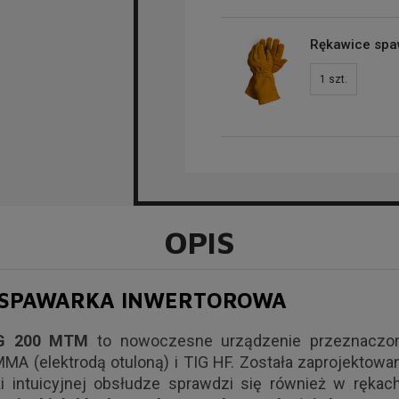
Rękawice spa
1
szt.
OPIS
- SPAWARKA INWERTOROWA
IG 200 MTM
to nowoczesne urządzenie przeznaczone
A (elektrodą otuloną) i TIG HF. Została zaprojektowa
ęki intuicyjnej obsłudze sprawdzi się również w ręk