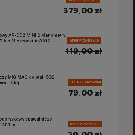
379,00 zł
lowy AR-CO2 MINI 2 Manometry
Taniej w zestawie!
2 lub Mieszanki Ar/CO2
119,00 zł
czy MIG MAG do stali SG2
Taniej w zestawie!
mm - 5 kg
79,00 zł
yodpryskowy spawalniczy
Taniej w zestawie!
 400 ml
20,00 zł