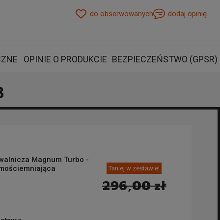
do obserwowanych
dodaj opinię
staw#3
CZNE
OPINIE O PRODUKCIE
BEZPIECZEŃSTWO (GPSR)
3
awalnicza Magnum Turbo -
amościemniająca
Taniej w zestawie!
296,00 zł