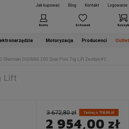
Jak kupować
Blog
Kontakt
Logowanie
Konto
Schowek
Koszyk
Motoryzacja
Producenci
Outle
Sherman DIGIMIG 200 Dual Puls Tig Lift Zestaw#3
Lift
3 672,80 zł
Taniej o 718,80 zł
2 954,00 zł