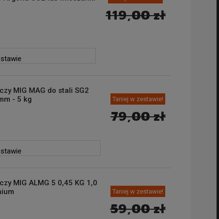
119,00 zł
estawie
czy MIG MAG do stali SG2
mm - 5 kg
Taniej w zestawie!
79,00 zł
estawie
czy MIG ALMG 5 0,45 KG 1,0
nium
Taniej w zestawie!
59,00 zł