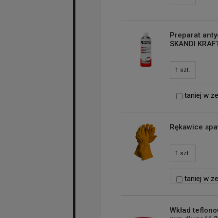
Preparat ant
SKANDI KRAFT
1
szt.
taniej w z
Rękawice spa
1
szt.
taniej w z
Wkład teflono