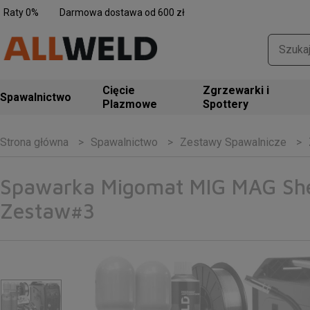
Raty 0%
Darmowa dostawa od 600 zł
Zgrzewarki i
Spawalnictwo
Spottery
Spawalnictwo
Zestawy Spawalnicze
Strona główna
Spawarka Migomat MIG MAG Sher
Zestaw#3