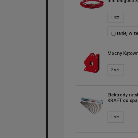
mm długość 
1
szt.
taniej w z
Mocny Kątown
2
szt.
Elektrody rut
KRAFT do spaw
1
szt.