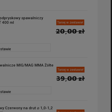
yodpryskowy spawalniczy
 400 ml
Taniej w zestawie!
20,00 zł
estawie
walnicze MIG/MAG MMA Żółte
Taniej w zestawie!
39,00 zł
estawie
wy Czerwony na drut ⌀ 1,0-1,2