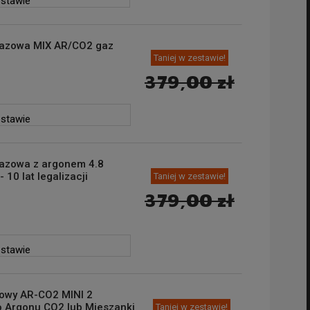
estawie
Gazowa MIX AR/CO2 gaz
Taniej w zestawie!
379,00 zł
estawie
Gazowa z argonem 4.8
 10 lat legalizacji
Taniej w zestawie!
379,00 zł
estawie
lowy AR-CO2 MINI 2
 Argonu CO2 lub Mieszanki
Taniej w zestawie!