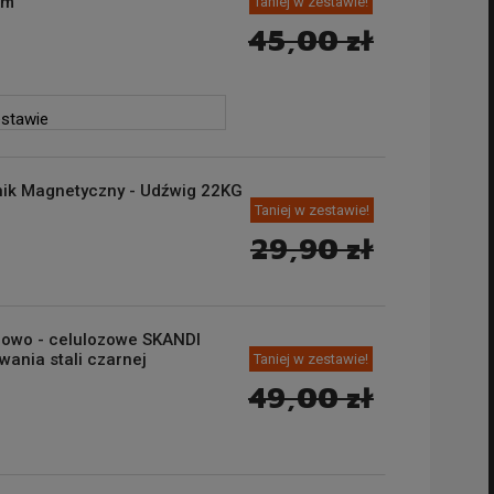
3m
Taniej w zestawie!
45,00 zł
estawie
ik Magnetyczny - Udźwig 22KG
Taniej w zestawie!
29,90 zł
ylowo - celulozowe SKANDI
ania stali czarnej
Taniej w zestawie!
49,00 zł