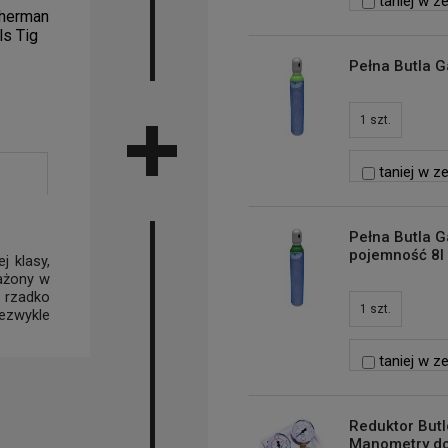
taniej w z
herman
ls Tig
Pełna Butla 
1
szt.
taniej w z
Pełna Butla 
pojemność 8l -
 klasy,
ażony w
 rzadko
1
szt.
ezwykle
taniej w z
Reduktor But
Manometry do