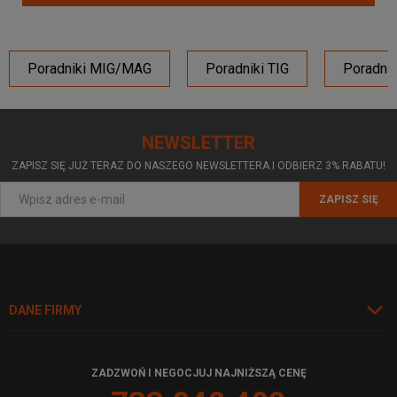
Poradniki MIG/MAG
Poradniki TIG
Poradni
NEWSLETTER
ZAPISZ SIĘ JUŻ TERAZ DO NASZEGO NEWSLETTERA I ODBIERZ 3% RABATU!
ZAPISZ SIĘ
DANE FIRMY
ZADZWOŃ I NEGOCJUJ NAJNIŻSZĄ CENĘ