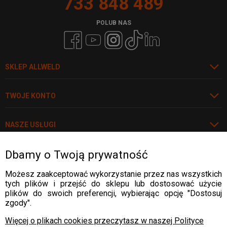
733 848 489
POLUB NAS
SKLEP ALLWELD
TWOJE KONTO
NASZE USŁUGI
Dbamy o Twoją prywatność
POLECAMY
Możesz zaakceptować wykorzystanie przez nas wszystkich
tych plików i przejść do sklepu lub dostosować użycie
plików do swoich preferencji, wybierając opcję "Dostosuj
DOSTAWA:
zgody".
Więcej o plikach cookies przeczytasz w naszej Polityce